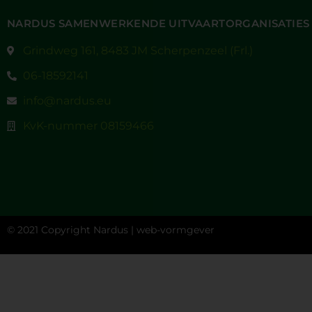
NARDUS SAMENWERKENDE UITVAARTORGANISATIES
Grindweg 161, 8483 JM Scherpenzeel (Frl.)
06-18592141
info@nardus.eu
KvK-nummer 08159466
© 2021 Copyright Nardus |
web-vormgever