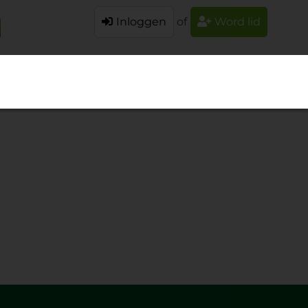
Inloggen
of
Word lid