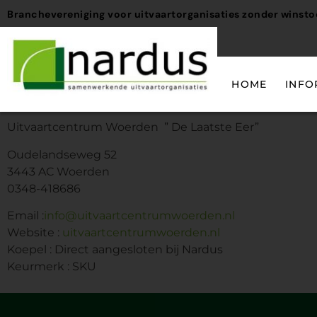
Branchevereniging voor uitvaartorganisaties zonder winst
HOME
INFO
Uitvaartcentrum Woerden ” De Laatste Eer”
Oudelandseweg 52
3443 AC Woerden
0348-418686
Email :
info@uitvaartcentrumwoerden.nl
Website :
uitvaartcentrumwoerden.nl
Koepel : Direct aangesloten bij Nardus
Keurmerk : SKU