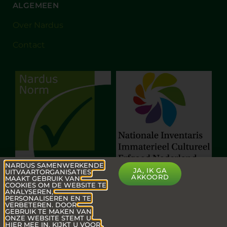
ALGEMEEN
Over Nardus
Contact
NARDUS SAMENWERKENDE
JA, IK GA
UITVAARTORGANISATIES
AKKOORD
MAAKT GEBRUIK VAN
COOKIES OM DE WEBSITE TE
ANALYSEREN,
PERSONALISEREN EN TE
VERBETEREN. DOOR
GEBRUIK TE MAKEN VAN
ONZE WEBSITE STEMT U
HIER MEE IN. KIJKT U VOOR