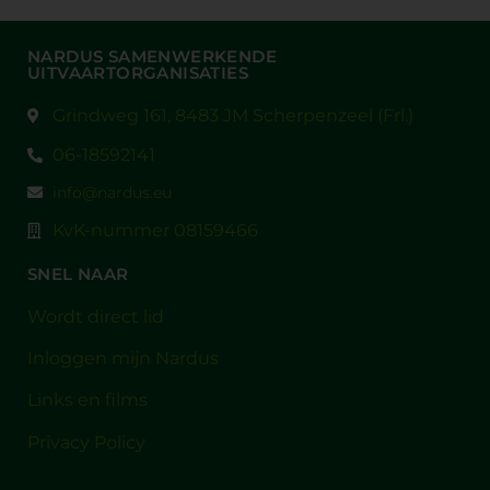
NARDUS SAMENWERKENDE
UITVAARTORGANISATIES
Grindweg 161, 8483 JM Scherpenzeel (Frl.)
06-18592141
info@nardus.eu
KvK-nummer 08159466
SNEL NAAR
Wordt direct lid
Inloggen mijn Nardus
Links en films
Privacy Policy