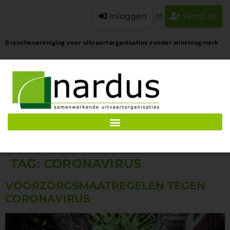
Inloggen
of
Word lid
Branchevereniging voor uitvaartorganisaties zonder winstoogmerk
TAG:
CORONAVIRUS
VOORZORGSMAATREGELEN TEGEN
CORONAVIRUS