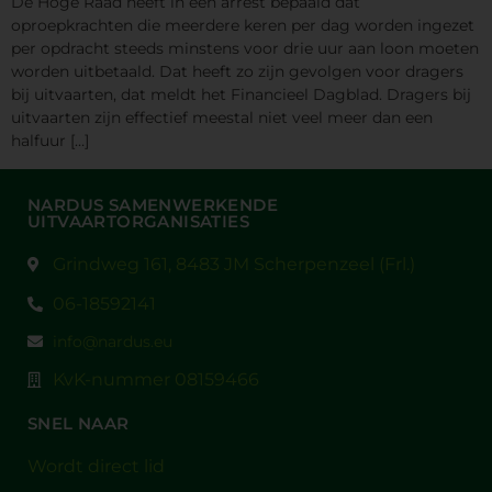
De Hoge Raad heeft in een arrest bepaald dat
oproepkrachten die meerdere keren per dag worden ingezet
per opdracht steeds minstens voor drie uur aan loon moeten
worden uitbetaald. Dat heeft zo zijn gevolgen voor dragers
bij uitvaarten, dat meldt het Financieel Dagblad. Dragers bij
uitvaarten zijn effectief meestal niet veel meer dan een
halfuur […]
NARDUS SAMENWERKENDE
UITVAARTORGANISATIES
Grindweg 161, 8483 JM Scherpenzeel (Frl.)
06-18592141
info@nardus.eu
KvK-nummer 08159466
SNEL NAAR
Wordt direct lid