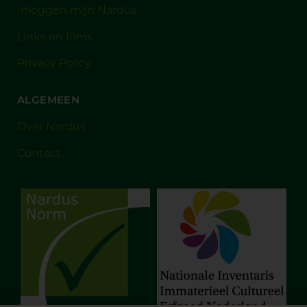
Inloggen mijn Nardus
Links en films
Privacy Policy
ALGEMEEN
Over Nardus
Contact