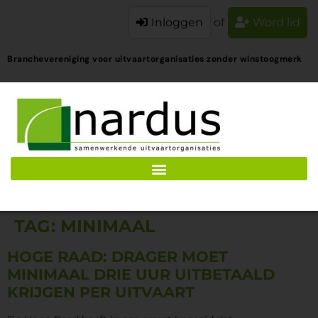
Inloggen
of
Word lid
Branchevereniging voor uitvaartorganisaties zonder winstoogmerk
TAG:
MINIMAAL
HOGE RAAD: DRAGER MOET
MINIMAAL DRIE UUR UITBETAALD
KRIJGEN PER UITVAART