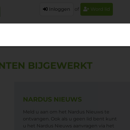
Inloggen
of
Word lid
NTEN BIJGEWERKT
NARDUS NIEUWS
Meld u aan om het Nardus Nieuws te
ontvangen. Ook als u geen lid bent kunt
u het Nardus Nieuws aanvragen via het