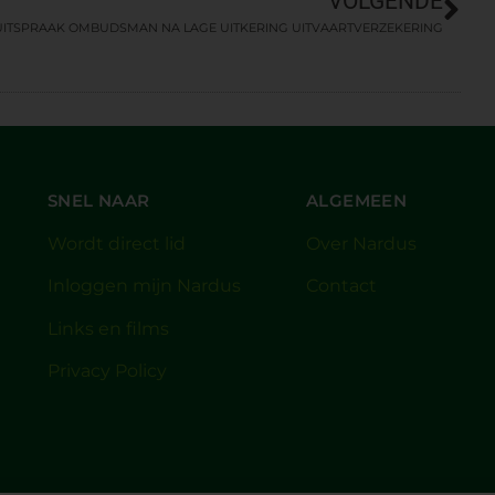
VOLGENDE
UITSPRAAK OMBUDSMAN NA LAGE UITKERING UITVAARTVERZEKERING
SNEL NAAR
ALGEMEEN
Wordt direct lid
Over Nardus
Inloggen mijn Nardus
Contact
Links en films
Privacy Policy