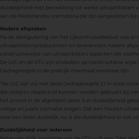
duidelijkheid met betrekking tot welke uitvaartkist
aan de Nederlandse crematoria die zijn aangesloten bij 
Nadere afspraken
Na de deregulering van het Lijkomhulselbesluit was er
uitvaartkistenproducenten en leveranciers nadere afs
constructiewijze van uitvaartkisten; aspecten die voo
De LVC en de VTU zijn sindsdien op constructieve wijze
Gedragsregels in de praktijk maximaal werkbaar zijn.
“Als LVC zijn wij met deze Gedragsregels 2.1 in staat on
die veilig en respectvol kunnen worden gebruikt bij cre
het proces in de afgelopen jaren is er duidelijkheid ge
veilige en juiste crematie zorgen. Dat een houten uitv
voor een ieder duidelijk, nu is die duidelijkheid er ook 
Duidelijkheid voor iedereen
Peter van Wijk, voorzitter van de VTU vult aan: “Met de 