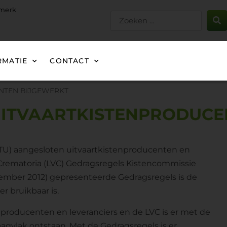
gmerk
RMATIE
CONTACT
NTEN BIJGEWERKT
UITVAARTKISTENPRODUCE
(VTU) aangesloten uitvaartkistenproducenten en
Crematoria (LVC) Gedragsregels Kistencommissie
ptember 2012) gepresenteerde Gedragsregels is de
r bruikbaar is.
nproducenten en leveranciers en de LVC is er met de
agvlak ontstaan. Met de Gedragsregels is er