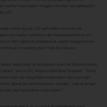
en van welke materialen mogen worden aangeboden
de LVC.
 onder meer bij de LVC behoefte om met de
praken te maken omtrent de materiaalsoorten en
rheen in het Lijkomhulselbesluit waren opgenomen.
 continue in overleg over hoe de nieuwe
ze leden adequaat te adviseren over de lijkomhulsels
maties,” aldus LVC-bestuurslid Roel Stapper. “Door
komen over de mogelijke materialen die voor een
aartkist goed gecremeerd kon worden, was al langer
voor een aantal andere materialen.”
Gedragsregels is er nu echt duidelijkheid voor