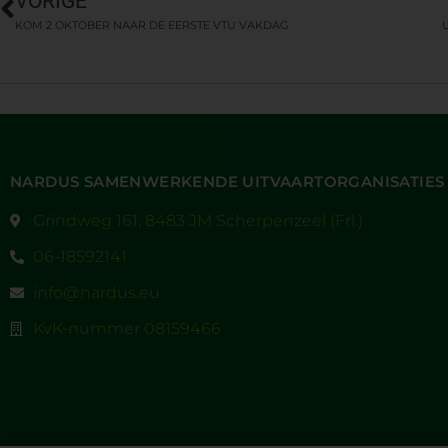
VORIGE
KOM 2 OKTOBER NAAR DE EERSTE VTU VAKDAG
NARDUS SAMENWERKENDE UITVAARTORGANISATIES
Grindweg 161, 8483 JM Scherpenzeel (Frl.)
06-18592141
info@nardus.eu
KvK-nummer 08159466