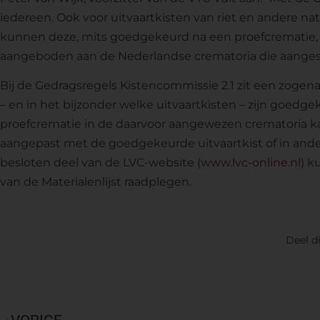
iedereen. Ook voor uitvaartkisten van riet en andere nat
kunnen deze, mits goedgekeurd na een proefcrematie,
aangeboden aan de Nederlandse crematoria die aangeslo
Bij de Gedragsregels Kistencommissie 2.1 zit een zogena
– en in het bijzonder welke uitvaartkisten – zijn goed
proefcrematie in de daarvoor aangewezen crematoria ka
aangepast met de goedgekeurde uitvaartkist of in ande
besloten deel van de LVC-website (
www.lvc-online.nl
) k
van de Materialenlijst raadplegen.
Deel di