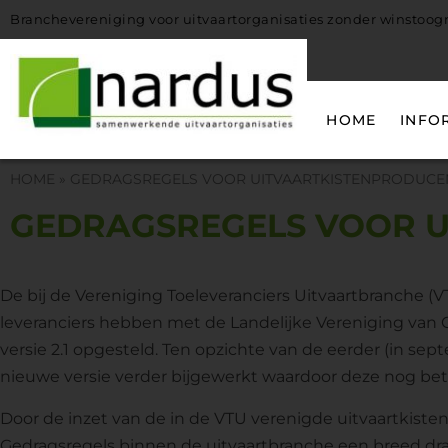
Branchevereniging voor uitvaartorganisaties zonder winstoo
HOME
INFO
HOME
»
GEDRAGSREGELS VOOR UITVAARTKISTENPRODUCE
GEDRAGSREGELS VOOR 
De bij de Vereniging Toeleveranciers Uitvaartbranche 
leveranciers hebben met de Landelijke Vereniging van 
versie 2.1 opgesteld. Ten opzichte van de eerder (in se
nieuwe versie verder bijgewerkt waardoor deze nog bete
Door de inzet van de in de VTU verenigde uitvaartkiste
Gedragsregels binnen de uitvaartbranche een breed dra