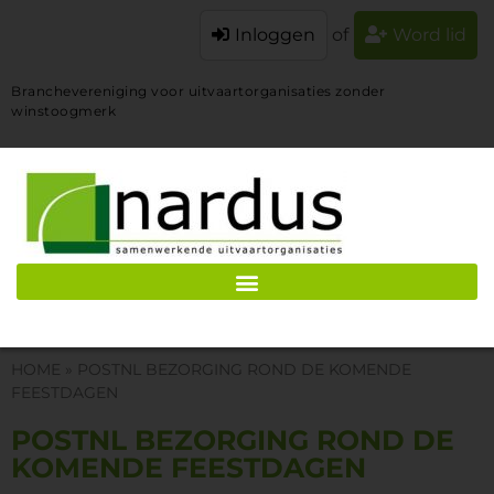
Inloggen
of
Word lid
Branchevereniging voor uitvaartorganisaties zonder
winstoogmerk
HOME
»
POSTNL BEZORGING ROND DE KOMENDE
FEESTDAGEN
POSTNL BEZORGING ROND DE
KOMENDE FEESTDAGEN