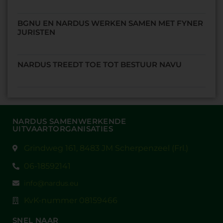
BGNU EN NARDUS WERKEN SAMEN MET FYNER
JURISTEN
NARDUS TREEDT TOE TOT BESTUUR NAVU
NARDUS SAMENWERKENDE
UITVAARTORGANISATIES
Grindweg 161, 8483 JM Scherpenzeel (Frl.)
06-18592141
info@nardus.eu
KvK-nummer 08159466
SNEL NAAR