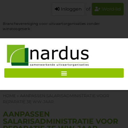
Inloggen
of
Word lid
Branchevereniging voor uitvaartorganisaties zonder
winstoogmerk
HOME
»
AANPASSEN SALARISADMINISTRATIE VOOR
REPARATIE 3E WW-JAAR
AANPASSEN
SALARISADMINISTRATIE VOOR