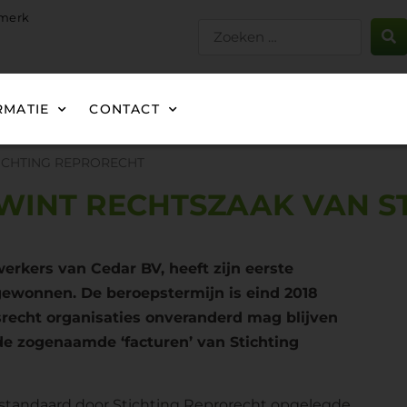
gmerk
RMATIE
CONTACT
TICHTING REPRORECHT
 WINT RECHTSZAAK VAN S
erkers van Cedar BV, heeft zijn eerste
gewonnen. De beroepstermijn is eind 2018
ursrecht organisaties onveranderd mag blijven
 de zogenaamde ‘facturen’ van Stichting
e standaard door Stichting Reprorecht opgelegde