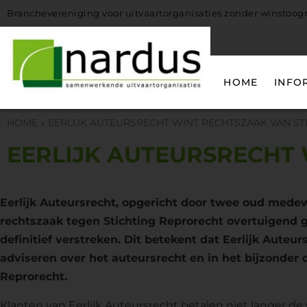
Branchevereniging voor uitvaartorganisaties zonder winstoo
HOME
INFO
HOME
»
EERLIJK AUTEURSRECHT WINT RECHTSZAAK VAN S
EERLIJK AUTEURSRECHT
Eerlijk Auteursrecht, opgericht door twee oud medew
rechtszaak tegen Stichting Reprorecht overtuigend 
definitief verstreken. Dit betekent dat Eerlijk Aute
adviseren over het auteursrecht en in het bijzonder
Reprorecht.
Klanten van Eerlijk Auteursrecht betalen niet langer d