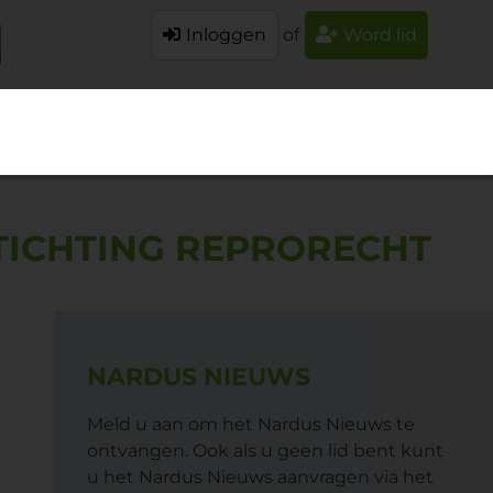
Inloggen
of
Word lid
TICHTING REPRORECHT
NARDUS NIEUWS
Meld u aan om het Nardus Nieuws te
ontvangen. Ook als u geen lid bent kunt
u het Nardus Nieuws aanvragen via het