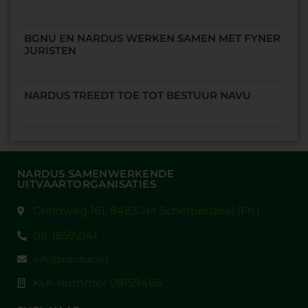
BGNU EN NARDUS WERKEN SAMEN MET FYNER
JURISTEN
NARDUS TREEDT TOE TOT BESTUUR NAVU
NARDUS SAMENWERKENDE
UITVAARTORGANISATIES
Grindweg 161, 8483 JM Scherpenzeel (Frl.)
06-18592141
info@nardus.eu
KvK-nummer 08159466