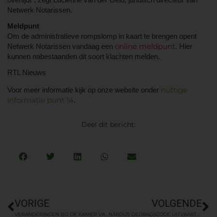
Netwerk Notarissen.
Meldpunt
Om de administratieve rompslomp in kaart te brengen opent
online meldpunt
Netwerk Notarissen vandaag een
. Hier
kunnen nabestaanden dit soort klachten melden.
RTL Nieuws
nuttige
Voor meer informatie kijk op onze website onder
informatie punt 14
.
Deel dit bericht:
VORIGE
VOLGENDE
VERANDERINGEN BIJ DE KAMER VAN KOOPHANDEL
NARDUS GEDRAGSCODE UITVAARTZORG UITGEREIKT AAN DLE WAPENVELD