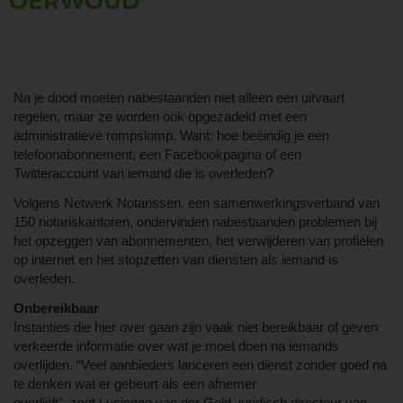
OERWOUD
Na je dood moeten nabestaanden niet alleen een uitvaart
regelen, maar ze worden ook opgezadeld met een
administratieve rompslomp. Want: hoe beëindig je een
telefoonabonnement, een Facebookpagina of een
Twitteraccount van iemand die is overleden?
Volgens Netwerk Notarissen, een samenwerkingsverband van
150 notariskantoren, ondervinden nabestaanden problemen bij
het opzeggen van abonnementen, het verwijderen van profielen
op internet en het stopzetten van diensten als iemand is
overleden.
Onbereikbaar
Instanties die hier over gaan zijn vaak niet bereikbaar of geven
verkeerde informatie over wat je moet doen na iemands
overlijden. “Veel aanbieders lanceren een dienst zonder goed na
te denken wat er gebeurt als een afnemer
overlijdt”, zegt Lucienne van der Geld, juridisch directeur van