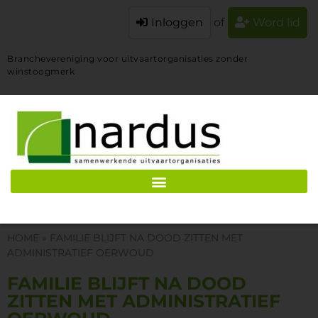
Inloggen
of
Word lid
Branchevereniging voor uitvaartorganisaties zonder
winstoogmerk
HOME
»
FAMILIE BLIJFT NA DOOD ZITTEN MET
ADMINISTRATIEF OERWOUD
FAMILIE BLIJFT NA DOOD
ZITTEN MET ADMINISTRATIEF