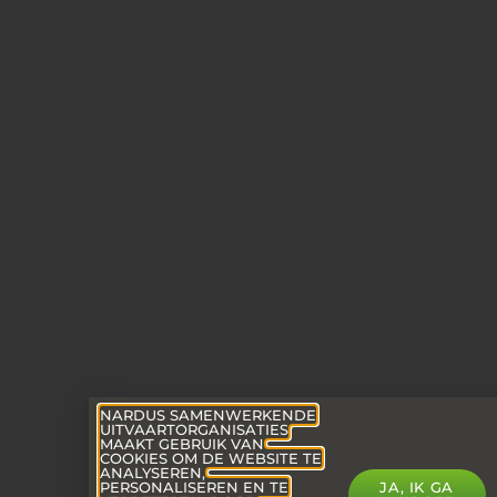
NARDUS SAMENWERKENDE
UITVAARTORGANISATIES
MAAKT GEBRUIK VAN
COOKIES OM DE WEBSITE TE
ANALYSEREN,
PERSONALISEREN EN TE
JA, IK GA