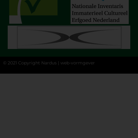
© 2021 Copyright Nardus |
web-vormgever