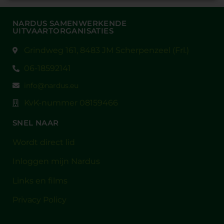
NARDUS SAMENWERKENDE
UITVAARTORGANISATIES
Grindweg 161, 8483 JM Scherpenzeel (Frl.)
06-18592141
info@nardus.eu
KvK-nummer 08159466
SNEL NAAR
Wordt direct lid
Inloggen mijn Nardus
Links en films
Privacy Policy