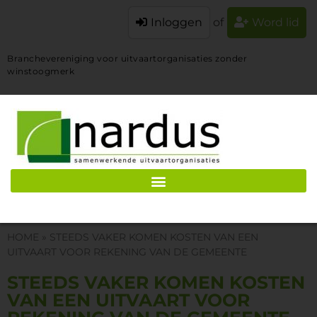
Inloggen
of
Word lid
Branchevereniging voor uitvaartorganisaties zonder
winstoogmerk
HOME
»
STEEDS VAKER KOMEN KOSTEN VAN EEN
UITVAART VOOR REKENING VAN DE GEMEENTE
STEEDS VAKER KOMEN KOSTEN
VAN EEN UITVAART VOOR