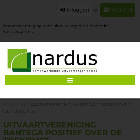
Inloggen
of
Word lid
Branchevereniging voor uitvaartorganisaties zonder
winstoogmerk
HOME
»
UITVAARTVERENIGING BANTEGA POSITIEF OVER
DE TOEKOMST
UITVAARTVERENIGING
BANTEGA POSITIEF OVER DE