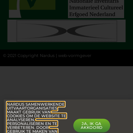
© 2021 Copyright Nardus |
web-vormgever
NARDUS SAMENWERKENDE
UITVAARTORGANISATIES
MAAKT GEBRUIK VAN
COOKIES OM DE WEBSITE TE
ANALYSEREN,
PERSONALISEREN EN TE
JA, IK GA
VERBETEREN. DOOR
AKKOORD
GEBRUIK TE MAKEN VAN