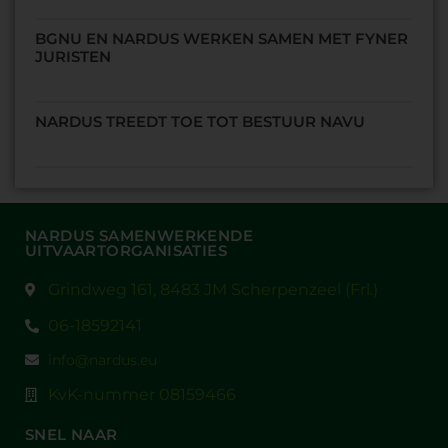
BGNU EN NARDUS WERKEN SAMEN MET FYNER
JURISTEN
NARDUS TREEDT TOE TOT BESTUUR NAVU
NARDUS SAMENWERKENDE
UITVAARTORGANISATIES
Grindweg 161, 8483 JM Scherpenzeel (Frl.)
06-18592141
info@nardus.eu
KvK-nummer 08159466
SNEL NAAR