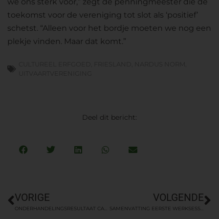
we ons sterk voor,” zegt de penningmeester die de
toekomst voor de vereniging tot slot als ‘positief’
schetst. “Alleen voor het bordje moeten we nog een
plekje vinden. Maar dat komt.”
CULTUREEL ERFGOED
,
FRIESLAND
,
NARDUS NORM
,
UITVAARTVERENIGING
Deel dit bericht:
VORIGE
VOLGENDE
ONDERHANDELINGSRESULTAAT CAO UITVAARTBRANCHE 2020-2022
SAMENVATTING EERSTE WERKSESSIE MODERNISERING WET OP DE LIJKBEZORGING