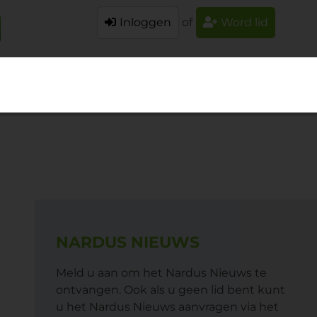
Inloggen
of
Word lid
NARDUS NIEUWS
Meld u aan om het Nardus Nieuws te
ontvangen. Ook als u geen lid bent kunt
u het Nardus Nieuws aanvragen via het