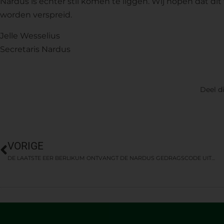
Nardus is echter stil komen te liggen. Wij hopen dat di
worden verspreid.
Jelle Wesselius
Secretaris Nardus
Deel di
VORIGE
DE LAATSTE EER BERLIKUM ONTVANGT DE NARDUS GEDRAGSCODE UITVAARTZORG