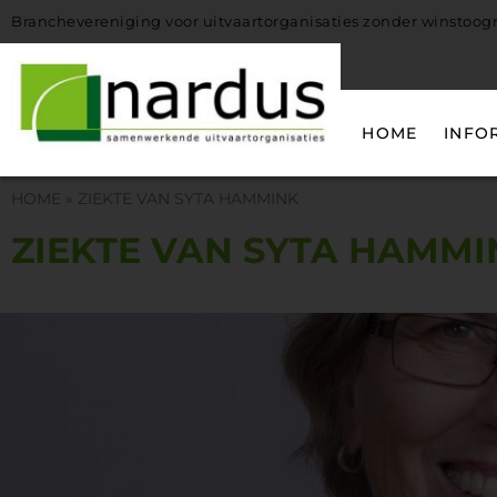
Branchevereniging voor uitvaartorganisaties zonder winstoo
HOME
INFO
HOME
»
ZIEKTE VAN SYTA HAMMINK
ZIEKTE VAN SYTA HAMMI