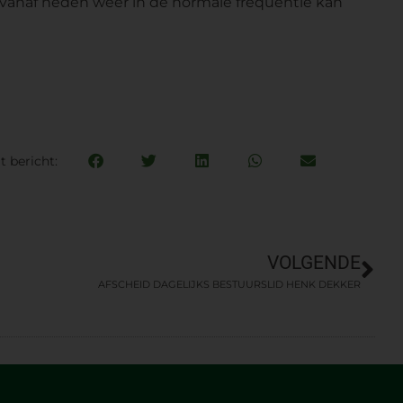
t vanaf heden weer in de normale frequentie kan
t bericht:
VOLGENDE
AFSCHEID DAGELIJKS BESTUURSLID HENK DEKKER