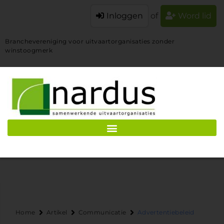
Inloggen
of
Word lid
Branchevereniging voor uitvaartorganisaties zonder
winstoogmerk
Home
Artikel
Communicatie
Advertentiebeleid