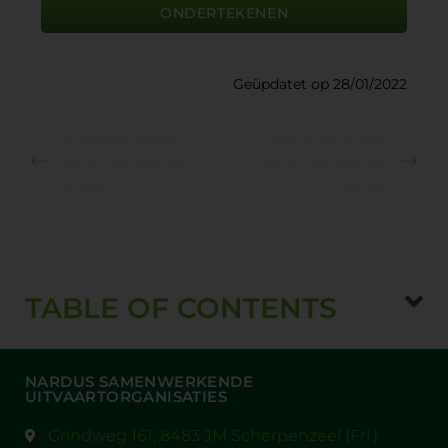
ONDERTEKENEN
Geüpdatet op 28/01/2022
Groepabonnement
Groepabonnement
Nardus op Vakblad
Nardus op Vakblad
Uitvaart
Uitvaart
TABLE OF CONTENTS
NARDUS SAMENWERKENDE
UITVAARTORGANISATIES
Grindweg 161, 8483 JM Scherpenzeel (Frl.)